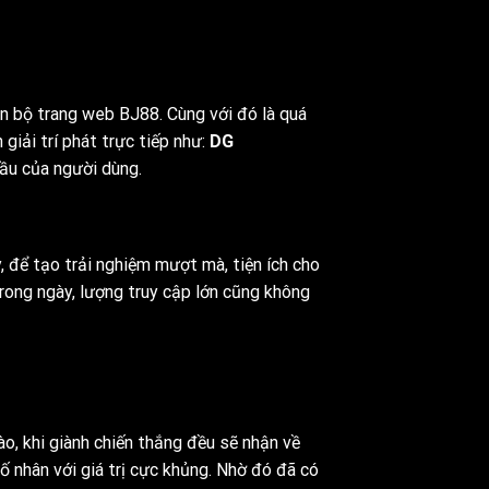
n bộ trang web BJ88. Cùng với đó là quá
giải trí phát trực tiếp như:
DG
cầu của người dùng.
, để tạo trải nghiệm mượt mà, tiện ích cho
rong ngày, lượng truy cập lớn cũng không
ào, khi giành chiến thắng đều sẽ nhận về
 nhân với giá trị cực khủng. Nhờ đó đã có