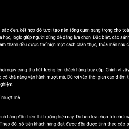
 sắc đen, kết hợp đỏ tươi tạo nên tổng quan sang trọng cho toà
a học, logic giúp người dùng dễ dàng lựa chọn. Đặc biệt, các sảnh 
nh, âm thanh đều được thể hiện một cách chân thực, thỏa mãn nhu 
ơi ngày càng thu hút lượng lớn khách hàng truy cập. Chính vì vậy
 có khả năng vận hành mượt mà. Dù rơi vào thời gian cao điểm t
nghiệm.
rí mượt mà
anh hàng đầu trên thị trường hiện nay. Dù bạn lựa chọn trò chơi n
 Theo đó, số tiền khách hàng đạt được đều được tính theo cấp số