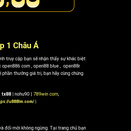
p 1 Châu Á
ình truy cập bạn sẽ nhận thấy sự khác biệt
ược open886 com , open88 blue , open88r
ề phần thưởng giá trị, bạn hãy cùng chúng
 tx88 |
nohu90 |
789win com
,
tps://u888lm.com/
|
 và đổi mới không ngừng. Tại trang chủ bạn