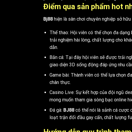
Điểm qua sản phẩm hot n
Bj88
hiện là sân chơi chuyên nghiệp sở hữu
Thể thao: Hội viên có thể chọn đa dạng
trải nghiệm hài lòng, chất lượng cho kh
dẫn.
Bắn cá: Tại đây hội viên sẽ được trải ng
giao diện 3D sống động đáp ứng nhu cầ
Game bài: Thành viên có thể lựa chọn đa
chân thực.
Casino Live: Sự kết hợp của đội ngũ deal
mong muốn tham gia sòng bạc online hiệ
Đá gà:
BJ88
có thể nói là sảnh cá cược 
loạt trận đối đầu gay cấn, chất lượng fu
Hướng dẫn quy trình tham