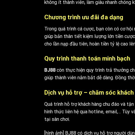
không ít thành viên,
làm giàu nhanh chóng k
Chương trình ưu đãi đa dạng
Trong quá trình cá cược, bạn còn có cơ hội 
giúp bản thân tiết kiệm lượng lớn tiền cư
cho lần nạp đầu tiên, hoàn tiền tỷ lệ cao lên
Quy trình thanh toán minh bạch
BJ88
còn thực hiện quy trình trả thưởng ch
giúp thành viên nắm bắt dễ dàng. Đồng thời,
Dịch vụ hỗ trợ – chăm sóc khách
Quá trình hỗ trợ khách hàng chu đáo và tậ
hình thức liên hệ qua hotline, email,… Tùy 
tại sân chơi.
[hình ảnh] BJ88 có dịch vụ hỗ trợ người dù