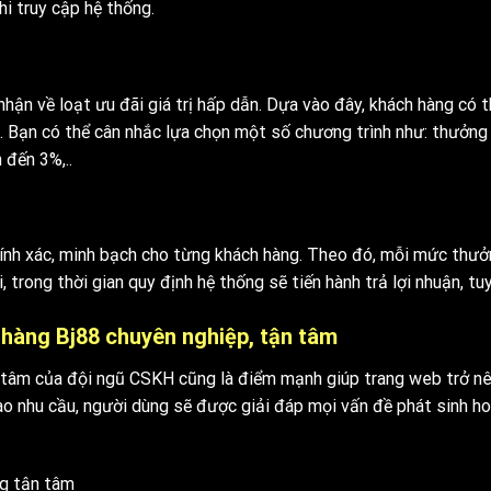
hi truy cập hệ thống.
nhận về loạt ưu đãi giá trị hấp dẫn. Dựa vào đây, khách hàng có 
ợc. Bạn có thể cân nhắc lựa chọn một số chương trình như: thưở
 đến 3%,..
ính xác, minh bạch cho từng khách hàng. Theo đó, mỗi mức thưởng
 trong thời gian quy định hệ thống sẽ tiến hành trả lợi nhuận, tu
 hàng Bj88 chuyên nghiệp, tận tâm
n tâm của đội ngũ CSKH cũng là điểm mạnh giúp trang web trở nên
vào nhu cầu, người dùng
sẽ được giải đáp mọi vấn đề phát sinh ho
ng tận tâm