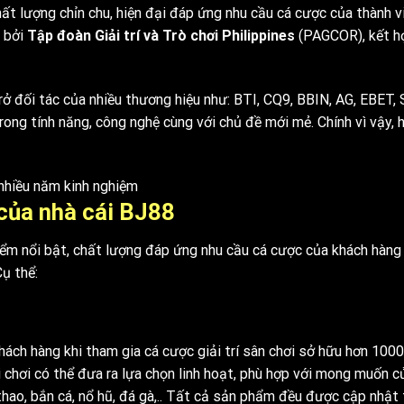
hất lượng chỉn chu, hiện đại đáp ứng nhu cầu cá cược của thành v
 bởi
Tập đoàn Giải trí và Trò chơi Philippines
(PAGCOR), kết h
trở đối tác của nhiều thương hiệu như: BTI, CQ9, BBIN, AG, EBET,
ong tính năng, công nghệ cùng với chủ đề mới mẻ. Chính vì vậy, h
 nhiều năm kinh nghiệm
của nhà cái BJ88
điểm nổi bật, chất lượng đáp ứng nhu cầu cá cược của khách hàn
Cụ thể:
hách hàng khi tham gia cá cược giải trí sân chơi sở hữu hơn 100
i chơi có thể đưa ra lựa chọn linh hoạt, phù hợp với mong muốn c
thao
,
bắn cá, nổ hũ, đá gà,.. Tất cả sản phẩm đều được cập nhật t