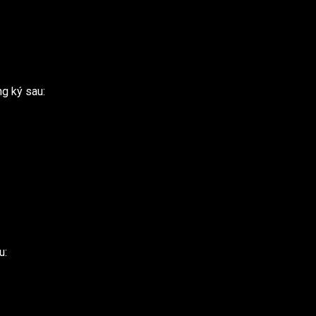
ng ký sau:
u: