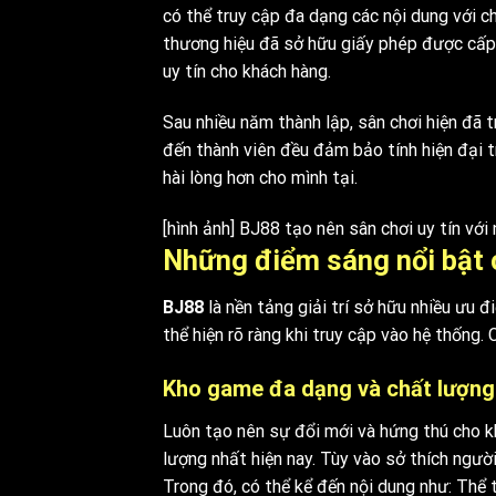
có thể truy cập đa dạng các nội dung với c
thương hiệu đã sở hữu giấy phép được cấp
uy tín cho khách hàng.
Sau nhiều năm thành lập, sân chơi
hiện đã 
đến thành viên đều đảm bảo tính hiện đại tr
hài lòng hơn cho mình tại.
[hình ảnh] BJ88 tạo nên sân chơi uy tín với
Những điểm sáng nổi bật 
BJ88
là nền tảng giải trí sở hữu nhiều ưu 
thể hiện rõ ràng khi truy cập vào hệ thống. 
Kho game đa dạng và chất lượng
Luôn tạo nên sự đổi mới và hứng thú cho k
lượng nhất hiện nay. Tùy vào sở thích ngườ
Trong đó, có thể kể đến nội dung như: Thể 