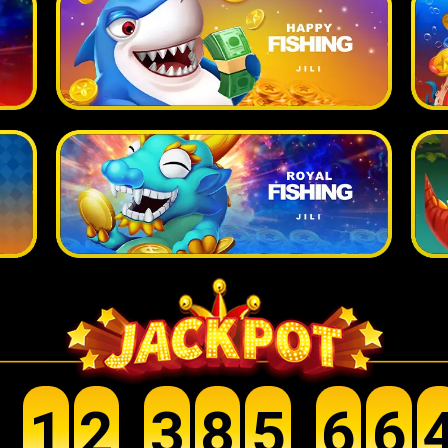
1
2
3
8
5
6
6
.
.