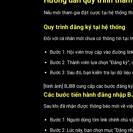
Nếu mới tham gia đặt cược tại hệ thống t
Quy trình đăng ký tại hệ thống
Đối với cá nhân mới chưa có thông tin tại 
Bước 1: Hội viên truy cập vào đường lin
Bước 2: Thành viên lựa chọn “Đăng ký”, 
Bước 3: Sau đó, bạn kiểm tra lại dữ liệu
[hình ảnh] BJ88 cung cấp các bước đăng k
Các bước tiến hành đăng nhập B
Sau khi đã nhận được thông báo mới về việ
Bước 1: Người dùng tìm link chính chủ và
Bước 2: Lúc này, bạn chọn mục “Đăng nhậ