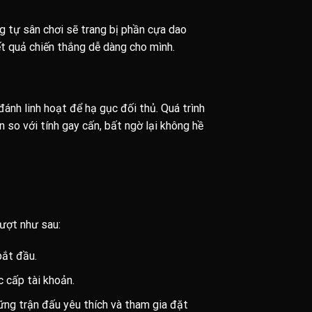
g tự sân chơi sẽ trang bị phần cựa dao
t quả chiến thắng dễ dàng cho mình.
ánh linh hoạt để hạ gục đối thủ. Quá trình
 so với tính gay cấn, bất ngờ lại không hề
lượt như sau:
bắt đầu.
 cấp tài khoản.
ững trận đấu yêu thích và tham gia đặt