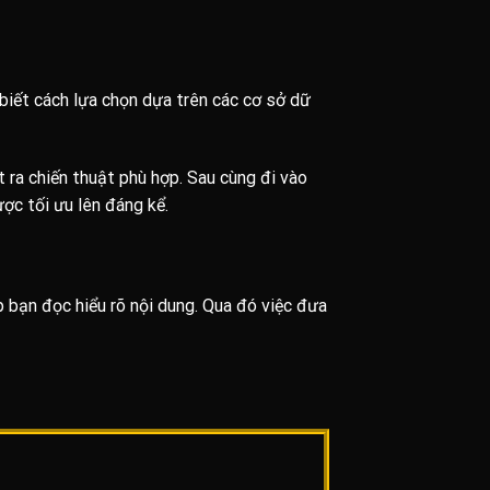
 biết cách lựa chọn dựa trên các cơ sở dữ
t ra chiến thuật phù hợp. Sau cùng đi vào
ợc tối ưu lên đáng kể.
p bạn đọc hiểu rõ nội dung. Qua đó việc đưa