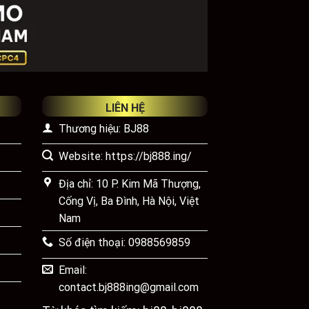
LIÊN HỆ
Thương hiệu: BJ88
Website: https://bj888.ing/
Địa chỉ: 10 P. Kim Mã Thượng,
Cống Vị, Ba Đình, Hà Nội, Việt
Nam
Số điện thoại: 0988569859
Email:
contact.bj888ing@gmail.com