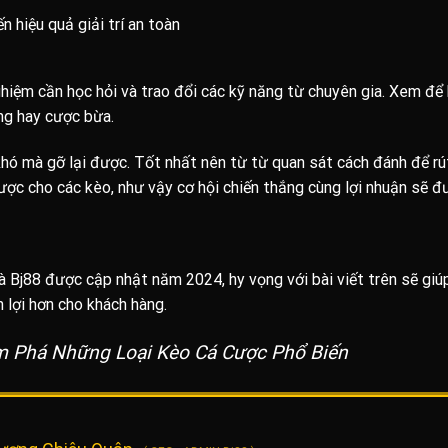
 hiệu quả giải trí an toàn
ghiệm cần học hỏi và trao đổi các kỹ năng từ chuyên gia. Xem để
ng hay cược bừa.
 khó mà gỡ lại được. Tốt nhất nên từ từ quan sát cách đánh để rú
ợc cho các kèo, như vậy cơ hội chiến thắng cùng lợi nhuận sẽ đư
à Bj88 được cập nhật năm 2024, hy vọng với bài viết trên sẽ giú
 lợi hơn cho khách hàng.
 Phá Những Loại Kèo Cá Cược Phổ Biến