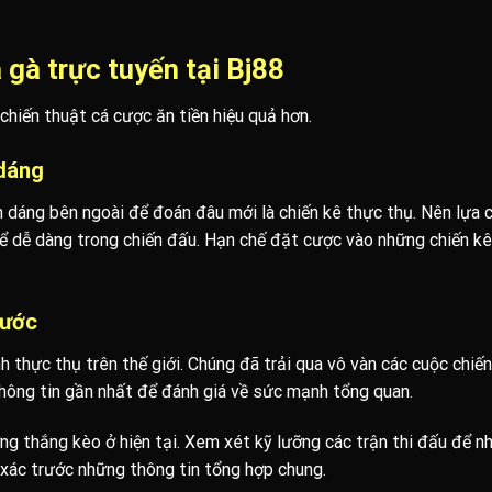
 gà trực tuyến tại Bj88
hiến thuật cá cược ăn tiền hiệu quả hơn.
 dáng
 dáng bên ngoài để đoán đâu mới là chiến kê thực thụ. Nên lựa 
để dễ dàng trong chiến đấu. Hạn chế đặt cược vào những chiến kê
rước
nh thực thụ trên thế giới. Chúng đã trải qua vô vàn các cuộc chiế
thông tin gần nhất để đánh giá về sức mạnh tổng quan.
ng thắng kèo ở hiện tại. Xem xét kỹ lưỡng các trận thi đấu để n
h xác trước những thông tin tổng hợp chung.