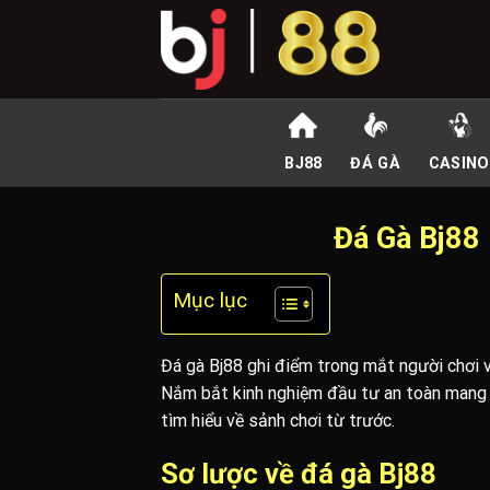
Skip
to
content
BJ88
ĐÁ GÀ
CASINO
Đá Gà Bj88
Mục lục
Đá gà Bj88 ghi điểm trong mắt người chơi v
Nắm bắt kinh nghiệm đầu tư an toàn mang đ
tìm hiểu về sảnh chơi từ trước.
Sơ lược về đá gà Bj88