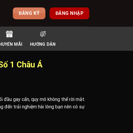
ĐĂNG KÝ
ĐĂNG NHẬP
HUYẾN MÃI
HƯỚNG DẪN
Số 1 Châu Á
ối đầu gay cấn, quy mô không thể rời mắt.
 đến trải nghiệm hài lòng bạn nên có sự