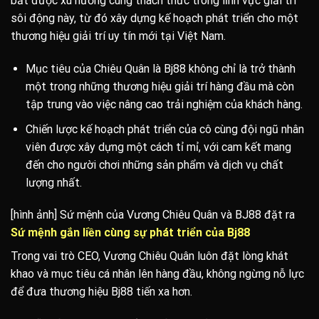
bắt được xu hướng cùng thách thức trong lĩnh vực giải trí
sôi động này, từ đó xây dựng kế hoạch phát triển cho một
thương hiệu giải trí uy tín mới tại Việt Nam.
Mục tiêu của Chiêu Quân là Bj88 không chỉ là trở thành
một trong những thương hiệu giải trí hàng đầu mà còn
tập trung vào việc nâng cao trải nghiệm của khách hàng.
Chiến lược kế hoạch phát triển của cô cùng đội ngũ nhân
viên được xây dựng một cách tỉ mỉ, với cam kết mang
đến cho người chơi những sản phẩm và dịch vụ chất
lượng nhất.
[hình ảnh] Sứ mệnh của Vương Chiêu Quân và BJ88 đặt ra
Sứ mệnh gắn liền cùng sự phát triển của Bj88
Trong vai trò CEO, Vương Chiêu Quân luôn đặt lòng khát
khao và mục tiêu cá nhân lên hàng đầu, không ngừng nỗ lực
để đưa thương hiệu Bj88 tiến xa hơn.