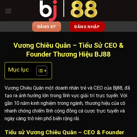
Skip
to
content
ĐĂNG KÝ
ĐĂNG NHẬP
Vương Chiêu Quân – Tiểu Sử CEO &
Founder Thương Hiệu BJ88
Mục lục
Vương Chiêu Quân một doanh nhân trẻ và CEO của Bj88, đã
tạo ra ảnh hưởng lớn trong lĩnh vực giải trí trực tuyến. Với
gần 10 năm kinh nghiệm trong ngành, thương hiệu của cô
nhanh chóng chiếm lĩnh cộng đồng cá cược trực tuyến và
ngày càng trở nên phổ biến rộng rãi.
Tiểu sử Vương Chiêu Quân – CEO & Founder