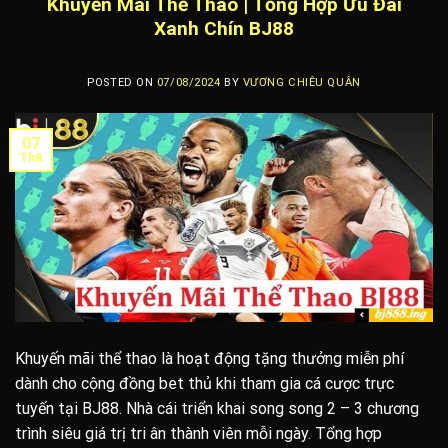
Khuyến Mãi Thể Thao | Tổng Hợp Ưu Đãi
Xanh Chín BJ88
POSTED ON
07/08/2024
BY
VƯƠNG CHIÊU QUÂN
07
Th8
Khuyến mãi thể thao là hoạt động tặng thưởng miễn phí
dành cho cộng đồng bet thủ khi tham gia cá cược trực
tuyến tại BJ88. Nhà cái triển khai song song 2 – 3 chương
trình siêu giá trị tri ân thành viên mỗi ngày. Tổng hợp