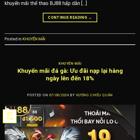
khuyến mãi thể thao BJ88 hấp dẫn […]
CONTINUE READING
→
Posted in
KHUYẾN MÃI
KHUYẾN MÃI
Khuyến mãi đá gà: Ưu đãi nạp lại hàng
ngày lên đến 18%
POSTED ON
07/08/2024
BY
VƯƠNG CHIÊU QUÂN
07
Th8