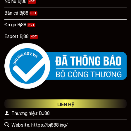
Nổ hũ Bj88
Bắn cá Bj88
Đá gà Bj88
Esport Bj88
LIÊN HỆ
Thương hiệu: BJ88
Website: https://bj888.ing/