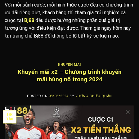
Với mỗi sảnh cược, mỗi hình thức cược đều có chương trình
ưu đãi riêng biệt, khách hàng thì tham gia trải nghiệm cá
cược tại
Bj88
đều được hướng những phần quá giá trị
tương ứng với điều kiện đạt được. Tham gia ngay hôm nay
tại trang chủ Bj88 để không bỏ lỡ bất kỳ sự kiện nào.
KHUYẾN MÃI
Khuyến mãi x2 – Chương trình khuyến
mãi bùng nổ trong 2024
POSTED ON
08/08/2024
BY
VƯƠNG CHIÊU QUÂN
08
Th8