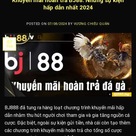
Khuyến mãi hoàn trả BJ88: Những sự kiện
hấp dẫn nhất 2024
POSTED ON
07/08/2024
BY
VƯƠNG CHIÊU QUÂN
07
Th8
BJ888 đã tung ra hàng loạt chương trình khuyến mãi hấp
dẫn nhằm thu hút người chơi tham gia và gia tăng nguồn cá
cược. Đặc biệt, ngoài sự kiện gửi tiền, nhà cái còn tạo thêm
các chương trình khuyến mãi hoàn trả cho tổng số cược