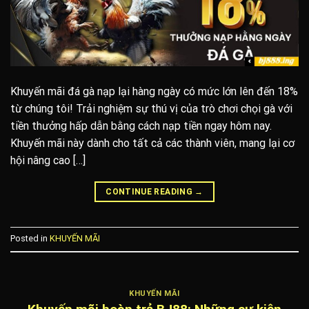
Khuyến mãi đá gà nạp lại hàng ngày có mức lớn lên đến 18%
từ chúng tôi! Trải nghiệm sự thú vị của trò chơi chọi gà với
tiền thưởng hấp dẫn bằng cách nạp tiền ngay hôm nay.
Khuyến mãi này dành cho tất cả các thành viên, mang lại cơ
hội nâng cao […]
CONTINUE READING
→
Posted in
KHUYẾN MÃI
KHUYẾN MÃI