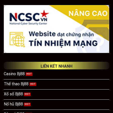
LIÊN KẾT NHANH
Casino Bj88
Thể thao Bj88
Xổ số Bj88
Nổ hũ Bj88