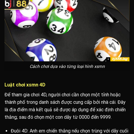
Cách chơi dựa vào từng loại hình xsmn
Luật chơi xsmn 4D
Để tham gia chơi 4D, người chơi cần chọn một tỉnh hoặc
thành phố trong danh sách được cung cấp bởi nhà cái. Đây
là địa điểm mà kết quả sẽ được áp dụng để xác định chiến
thắng; sau đó chọn một con dãy từ 0000 đến 9999.
Đuôi 4D: Anh em chiến thắng nếu chọn trùng với dãy cuối