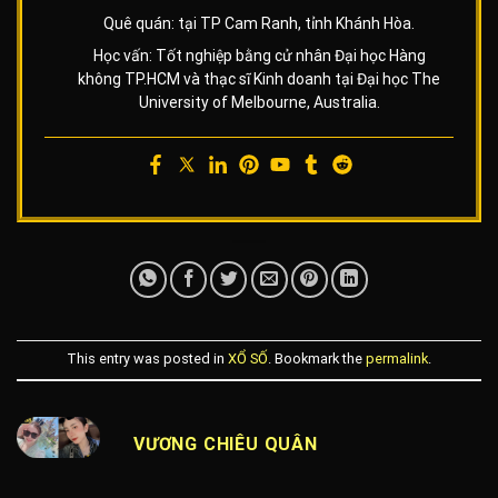
Quê quán: tại TP Cam Ranh, tỉnh Khánh Hòa.
Học vấn: Tốt nghiệp bằng cử nhân Đại học Hàng
không TP.HCM và thạc sĩ Kinh doanh tại Đại học The
University of Melbourne, Australia.
This entry was posted in
XỔ SỐ
. Bookmark the
permalink
.
VƯƠNG CHIÊU QUÂN