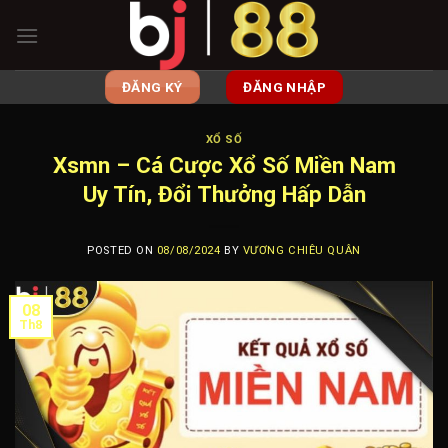
Skip
to
content
ĐĂNG KÝ
ĐĂNG NHẬP
XỔ SỐ
Xsmn – Cá Cược Xổ Số Miền Nam
Uy Tín, Đổi Thưởng Hấp Dẫn
POSTED ON
08/08/2024
BY
VƯƠNG CHIÊU QUÂN
08
Th8