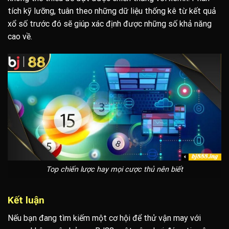
tích kỹ lưỡng, tuân theo những dữ liệu thống kê từ kết quả
xổ số trước đó sẽ giúp xác định được những số khả năng
cao về.
Top chiến lược hay mọi cược thủ nên biết
Kết luận
Nếu bạn đang tìm kiếm một cơ hội để thử vận may với