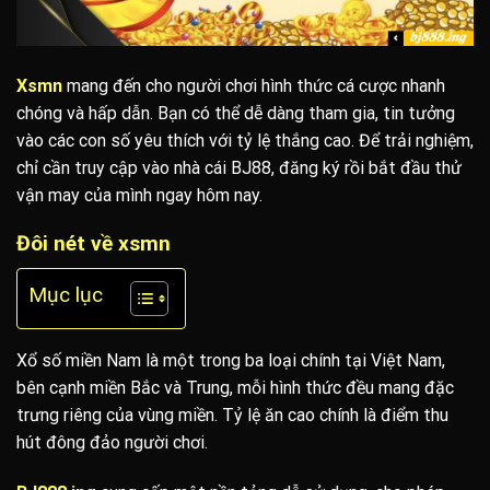
Xsmn
mang đến cho người chơi hình thức cá cược nhanh
chóng và hấp dẫn. Bạn có thể dễ dàng tham gia, tin tưởng
vào các con số yêu thích với tỷ lệ thắng cao. Để trải nghiệm,
chỉ cần truy cập vào nhà cái BJ88, đăng ký rồi bắt đầu thử
vận may của mình ngay hôm nay.
Đôi nét về xsmn
Mục lục
Xổ số miền Nam là một trong ba loại chính tại Việt Nam,
bên cạnh miền Bắc và Trung, mỗi hình thức đều mang đặc
trưng riêng của vùng miền. Tỷ lệ ăn cao chính là điểm thu
hút đông đảo người chơi.