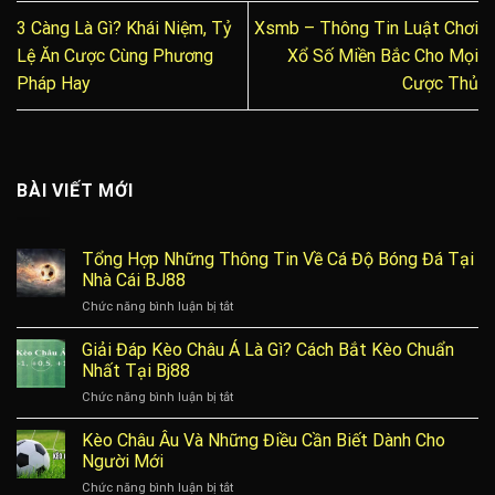
3 Càng Là Gì? Khái Niệm, Tỷ
Xsmb – Thông Tin Luật Chơi
Lệ Ăn Cược Cùng Phương
Xổ Số Miền Bắc Cho Mọi
Pháp Hay
Cược Thủ
BÀI VIẾT MỚI
Tổng Hợp Những Thông Tin Về Cá Độ Bóng Đá Tại
Nhà Cái BJ88
ở
Chức năng bình luận bị tắt
Tổng
Hợp
Giải Đáp Kèo Châu Á Là Gì? Cách Bắt Kèo Chuẩn
Những
Nhất Tại Bj88
Thông
ở
Chức năng bình luận bị tắt
Tin
Giải
Về
Đáp
Kèo Châu Âu Và Những Điều Cần Biết Dành Cho
Cá
Kèo
Độ
Người Mới
Châu
Bóng
ở
Chức năng bình luận bị tắt
Á
Đá