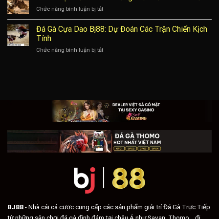
Là
Nam
Cược
ở
Chức năng bình luận bị tắt
Gì?
Uy
Thủ
Đá
Khái
Tín,
Gà
Đá Gà Cựa Dao Bj88: Dự Đoán Các Trận Chiến Kịch
Niệm,
Đổi
Cựa
Tỷ
Tính
Thưởng
Sắt
Lệ
Hấp
ở
Chức năng bình luận bị tắt
BJ88:
Ăn
Dẫn
Đá
Những
Cược
Gà
Điều
Cùng
Cựa
Sư
Phương
Dao
Kê
Pháp
Bj88:
Nên
Hay
Dự
Biết
Đoán
Các
Trận
Chiến
Kịch
Tính
BJ88
- Nhà cái cá cươc cung cấp các sản phẩm giải trí Đá Gà Trực Tiếp
từ những sân chơi đá gà đình đám tại châu Á như Savan, Thomo,...đi