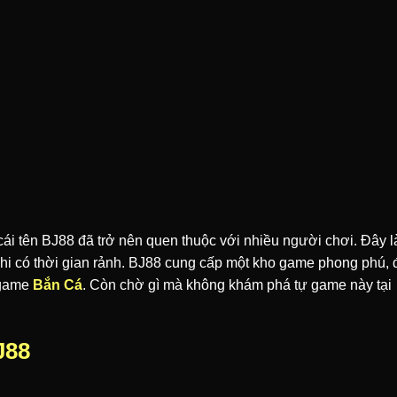
, cái tên BJ88 đã trở nên quen thuộc với nhiều người chơi. Đây l
hi có thời gian rảnh. BJ88 cung cấp một kho game phong phú, 
a game
Bắn Cá
. Còn chờ gì mà không khám phá tự game này tại
J88