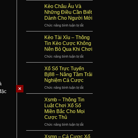
Đáp
Độ
Kèo Châu Âu Và
Kèo
Bóng
Những Điều Cần Biết
Châu
Đá
Dành Cho Người Mới
Á
Tại
ở
Chức năng bình luận bị tắt
Là
Nhà
Kèo
Gì?
Cái
Châu
Cách
BJ88
Kèo Tài Xỉu – Thông
Âu
Bắt
Tin Kèo Cược Không
Và
Kèo
Nên Bỏ Qua Khi Chơi
Những
Chuẩn
ở
Chức năng bình luận bị tắt
Điều
Nhất
Kèo
Cần
Tại
Tài
Biết
Bj88
Xổ Số Trực Tuyến
Xỉu
Dành
Bj88 – Nâng Tầm Trải
–
Cho
Nghiệm Cá Cược
Thông
Người
à
ở
Chức năng bình luận bị tắt
Tin
Mới
✕
đặc
Xổ
Kèo
Số
Cược
Xsmb – Thông Tin
Trực
Không
Luật Chơi Xổ Số
Tuyến
Nên
Miền Bắc Cho Mọi
Bj88
Bỏ
Cược Thủ
–
Qua
Nâng
Khi
ở
Chức năng bình luận bị tắt
Tầm
Chơi
Xsmb
Trải
–
Xsmn – Cá Cược Xổ