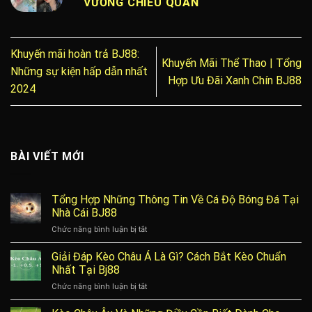
VƯƠNG CHIÊU QUÂN
Khuyến mãi hoàn trả BJ88:
Khuyến Mãi Thể Thao | Tổng
Những sự kiện hấp dẫn nhất
Hợp Ưu Đãi Xanh Chín BJ88
2024
BÀI VIẾT MỚI
Tổng Hợp Những Thông Tin Về Cá Độ Bóng Đá Tại
Nhà Cái BJ88
ở
Chức năng bình luận bị tắt
Tổng
Hợp
Giải Đáp Kèo Châu Á Là Gì? Cách Bắt Kèo Chuẩn
Những
Nhất Tại Bj88
Thông
ở
Chức năng bình luận bị tắt
Tin
Giải
Về
Đáp
Cá