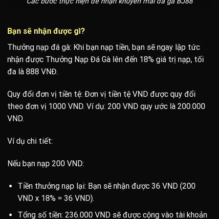
Các bước thực hiện để nhận khuyến mãi đá gà BJ88
Bạn sẽ nhận được gì?
Thưởng nạp đá gà: Khi bạn nạp tiền, bạn sẽ ngay lập tức
nhận được Thưởng Nạp Đá Gà lên đến 18% giá trị nạp, tối
đa là 888 VNĐ.
Quy đổi đơn vị tiền tệ: Đơn vị tiền tệ VND được quy đổi
theo đơn vị 1000 VND. Ví dụ: 200 VND quy ước là 200.000
VND.
Ví dụ chi tiết:
Nếu bạn nạp 200 VND:
Tiền thưởng nạp lại: Bạn sẽ nhận được 36 VND (200
VND x 18% = 36 VND).
Tổng số tiền: 236.000 VND sẽ được cộng vào tài khoản