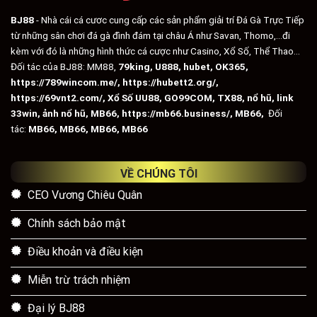
BJ88
- Nhà cái cá cươc cung cấp các sản phẩm giải trí Đá Gà Trực Tiếp
từ những sân chơi đá gà đình đám tại châu Á như Savan, Thomo,...đi
kèm với đó là những hình thức cá cược như Casino, Xổ Số, Thể Thao...
Đối tác của BJ88:
MM88
,
79king
,
U888
,
hubet
,
OK365
,
https://789wincom.me/
,
https://hubett2.org/
,
https://69vnt2.com/
,
Xổ Số UU88
,
GO99COM
,
TX88
,
nổ hũ
,
link
33win
,
ảnh nổ hũ
,
MB66
,
https://mb66.business
/,
MB66
,
Đối
tác:
MB66
,
MB66
,
MB66
,
MB66
VỀ CHÚNG TÔI
CEO Vương Chiêu Quân
Chính sách bảo mật
Điều khoản và điều kiện
Miễn trừ trách nhiệm
Đại lý BJ88