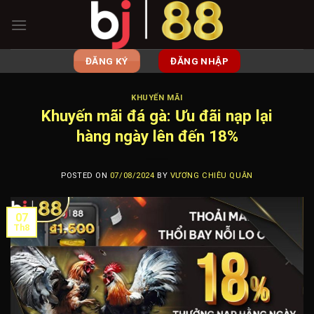
Skip
to
content
ĐĂNG KÝ
ĐĂNG NHẬP
KHUYẾN MÃI
Khuyến mãi đá gà: Ưu đãi nạp lại
hàng ngày lên đến 18%
POSTED ON
07/08/2024
BY
VƯƠNG CHIÊU QUÂN
07
Th8