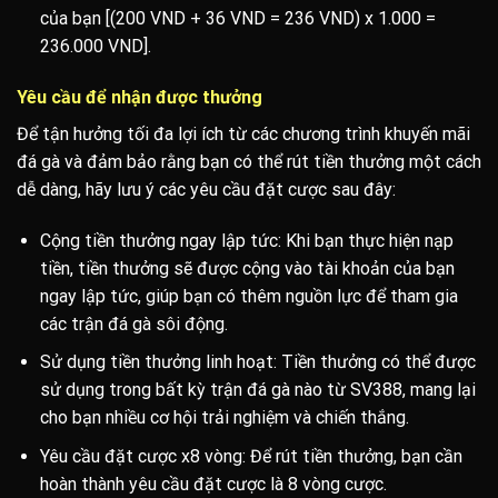
của bạn [(200 VND + 36 VND = 236 VND) x 1.000 =
236.000 VND].
Yêu cầu để nhận được thưởng
Để tận hưởng tối đa lợi ích từ các chương trình khuyến mãi
đá gà và đảm bảo rằng bạn có thể rút tiền thưởng một cách
dễ dàng, hãy lưu ý các yêu cầu đặt cược sau đây:
Cộng tiền thưởng ngay lập tức: Khi bạn thực hiện nạp
tiền, tiền thưởng sẽ được cộng vào tài khoản của bạn
ngay lập tức, giúp bạn có thêm nguồn lực để tham gia
các trận đá gà sôi động.
Sử dụng tiền thưởng linh hoạt: Tiền thưởng có thể được
sử dụng trong bất kỳ trận đá gà nào từ SV388, mang lại
cho bạn nhiều cơ hội trải nghiệm và chiến thắng.
Yêu cầu đặt cược x8 vòng: Để rút tiền thưởng, bạn cần
hoàn thành yêu cầu đặt cược là 8 vòng cược.