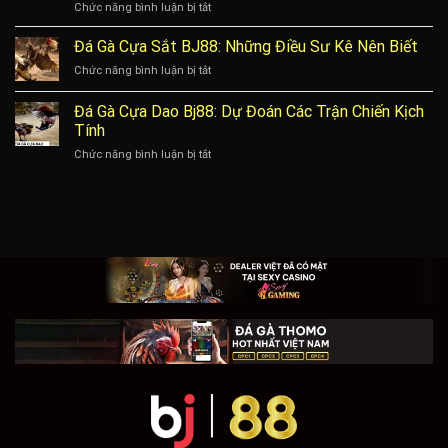
ở
Chức năng bình luận bị tắt
Xổ
Bắc
3
Số
Cho
Càng
Đá Gà Cựa Sắt BJ88: Những Điều Sư Kê Nên Biết
Miền
Mọi
Là
Nam
Cược
ở
Chức năng bình luận bị tắt
Gì?
Uy
Thủ
Đá
Khái
Tín,
Gà
Đá Gà Cựa Dao Bj88: Dự Đoán Các Trận Chiến Kịch
Niệm,
Đổi
Cựa
Tỷ
Tính
Thưởng
Sắt
Lệ
Hấp
ở
Chức năng bình luận bị tắt
BJ88:
Ăn
Dẫn
Đá
Những
Cược
Gà
Điều
Cùng
Cựa
Sư
Phương
Dao
Kê
Pháp
Bj88:
Nên
Hay
Dự
Biết
Đoán
Các
Trận
Chiến
Kịch
Tính