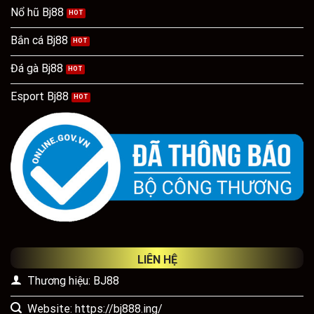
Nổ hũ Bj88
Bắn cá Bj88
Đá gà Bj88
Esport Bj88
LIÊN HỆ
Thương hiệu: BJ88
Website: https://bj888.ing/