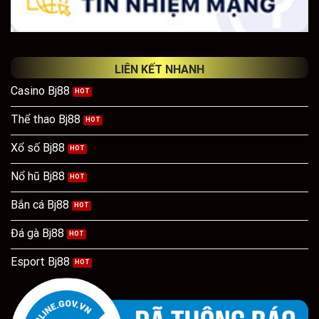
LIÊN KẾT NHANH
Casino Bj88
Thể thao Bj88
Xổ số Bj88
Nổ hũ Bj88
Bắn cá Bj88
Đá gà Bj88
Esport Bj88