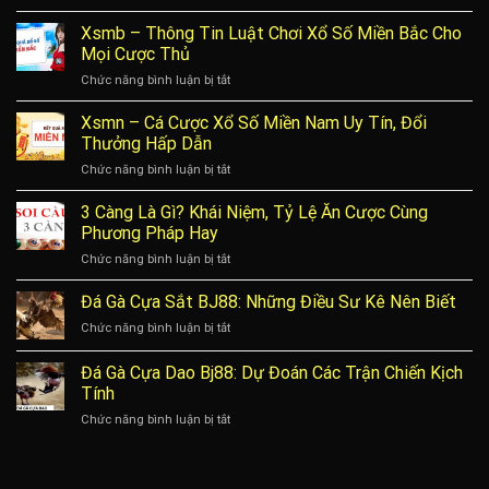
Xổ
Tin
Người
Số
Xsmb – Thông Tin Luật Chơi Xổ Số Miền Bắc Cho
Kèo
Mới
Trực
Cược
Mọi Cược Thủ
Tuyến
Không
ở
Chức năng bình luận bị tắt
Bj88
Nên
Xsmb
–
Bỏ
–
Xsmn – Cá Cược Xổ Số Miền Nam Uy Tín, Đổi
Nâng
Qua
Thông
Tầm
Thưởng Hấp Dẫn
Khi
Tin
Trải
Chơi
ở
Chức năng bình luận bị tắt
Luật
Nghiệm
Xsmn
Chơi
Cá
–
3 Càng Là Gì? Khái Niệm, Tỷ Lệ Ăn Cược Cùng
Xổ
Cược
Cá
Số
Phương Pháp Hay
Cược
Miền
ở
Chức năng bình luận bị tắt
Xổ
Bắc
3
Số
Cho
Càng
Đá Gà Cựa Sắt BJ88: Những Điều Sư Kê Nên Biết
Miền
Mọi
Là
Nam
Cược
ở
Chức năng bình luận bị tắt
Gì?
Uy
Thủ
Đá
Khái
Tín,
Gà
Đá Gà Cựa Dao Bj88: Dự Đoán Các Trận Chiến Kịch
Niệm,
Đổi
Cựa
Tỷ
Tính
Thưởng
Sắt
Lệ
Hấp
ở
Chức năng bình luận bị tắt
BJ88:
Ăn
Dẫn
Đá
Những
Cược
Gà
Điều
Cùng
Cựa
Sư
Phương