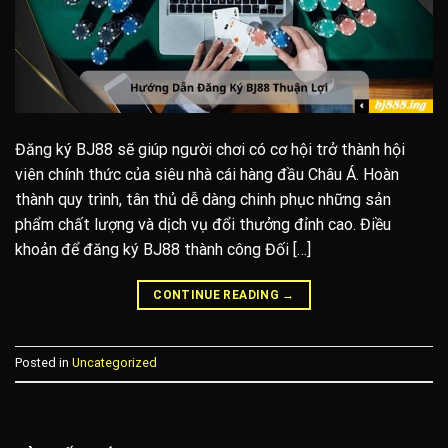
Đăng ký BJ88 sẽ giúp người chơi có cơ hội trở thành hội
viên chính thức của siêu nhà cái hàng đầu Châu Á. Hoàn
thành quy trình, tân thủ dễ dàng chinh phục những sản
phẩm chất lượng và dịch vụ đổi thưởng đỉnh cao. Điều
khoản để đăng ký BJ88 thành công Đối […]
CONTINUE READING
→
Posted in
Uncategorized