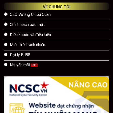
VỀ CHÚNG TÔI
CEO Vương Chiêu Quân
Chính sách bảo mật
Điều khoản và điều kiện
Miễn trừ trách nhiệm
Đại lý BJ88
Khuyến mãi