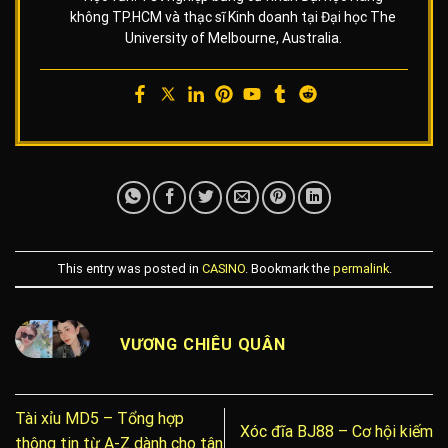
không TP.HCM và thạc sĩ Kinh doanh tại Đại học The
University of Melbourne, Australia.
This entry was posted in
CASINO
. Bookmark the
permalink
.
VƯƠNG CHIÊU QUÂN
Tài xỉu MD5 – Tổng hợp
Xóc đĩa BJ88 – Cơ hội kiếm
thông tin từ A-Z dành cho tân