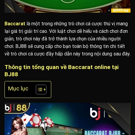
Baccarat
là một trong những trò chơi cá cược thú vị mang
lại giá trị giải trí cao. Với luật chơi dễ hiểu và cách chơi đơn
giản, trò chơi này đã trở thành lựa chọn của nhiều người
chơi. BJ88 sẽ cung cấp cho bạn toàn bộ thông tin chi tiết
về trò chơi cá cược đầy hấp dẫn này trong nội dung sau đây.
Thông tin tổng quan về Baccarat online tại
BJ88
Mục lục