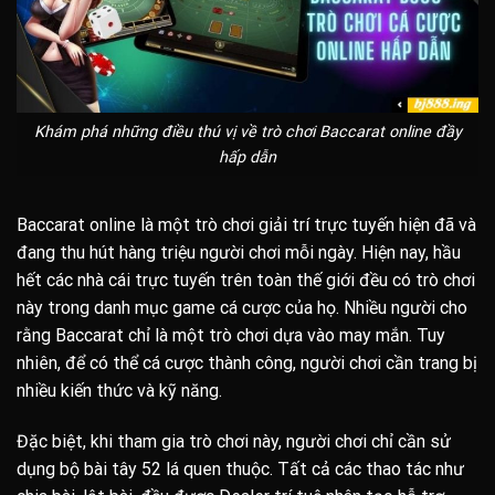
Khám phá những điều thú vị về trò chơi Baccarat online đầy
hấp dẫn
Baccarat online là một trò chơi giải trí trực tuyến hiện đã và
đang thu hút hàng triệu người chơi mỗi ngày. Hiện nay, hầu
hết các nhà cái trực tuyến trên toàn thế giới đều có trò chơi
này trong danh mục game cá cược của họ. Nhiều người cho
rằng Baccarat chỉ là một trò chơi dựa vào may mắn. Tuy
nhiên, để có thể cá cược thành công, người chơi cần trang bị
nhiều kiến thức và kỹ năng.
Đặc biệt, khi tham gia trò chơi này, người chơi chỉ cần sử
dụng bộ bài tây 52 lá quen thuộc. Tất cả các thao tác như