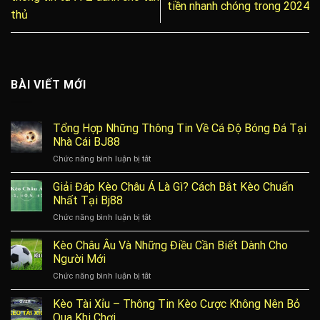
tiền nhanh chóng trong 2024
thủ
BÀI VIẾT MỚI
Tổng Hợp Những Thông Tin Về Cá Độ Bóng Đá Tại
Nhà Cái BJ88
ở
Chức năng bình luận bị tắt
Tổng
Hợp
Giải Đáp Kèo Châu Á Là Gì? Cách Bắt Kèo Chuẩn
Những
Nhất Tại Bj88
Thông
ở
Chức năng bình luận bị tắt
Tin
Giải
Về
Đáp
Kèo Châu Âu Và Những Điều Cần Biết Dành Cho
Cá
Kèo
Độ
Người Mới
Châu
Bóng
ở
Chức năng bình luận bị tắt
Á
Đá
Kèo
Là
Tại
Châu
Kèo Tài Xỉu – Thông Tin Kèo Cược Không Nên Bỏ
Gì?
Nhà
Âu
Cách
Qua Khi Chơi
Cái