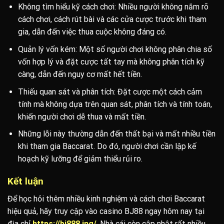
Không tìm hiểu kỹ cách chơi: Nhiều người không nắm rõ
cách chơi, cách rút bài và các cửa cược trước khi tham
gia, dẫn đến việc thua cuộc không đáng có.
Quản lý vốn kém: Một số người chơi không phân chia số
vốn hợp lý và đặt cược tất tay mà không phân tích kỹ
càng, dẫn đến nguy cơ mất hết tiền.
Thiếu quan sát và phân tích: Đặt cược một cách cảm
tính mà không dựa trên quan sát, phân tích và tính toán,
khiến người chơi dễ thua và mất tiền.
Những lỗi này thường dẫn đến thất bại và mất nhiều tiền
khi tham gia Baccarat. Do đó, người chơi cần lập kế
hoạch kỹ lưỡng để giảm thiểu rủi ro.
Kết luận
Để học hỏi thêm nhiều kinh nghiệm và cách chơi Baccarat
hiệu quả, hãy truy cập vào casino BJ88 ngay hôm nay tại
địa chỉ
https://bj888.ing/
. Nhà cái còn cập nhật rất nhiều