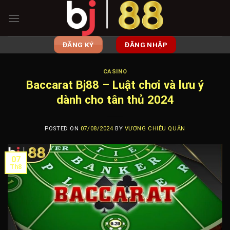
Skip
to
content
ĐĂNG KÝ
ĐĂNG NHẬP
CASINO
Baccarat Bj88 – Luật chơi và lưu ý
dành cho tân thủ 2024
POSTED ON
07/08/2024
BY
VƯƠNG CHIÊU QUÂN
07
Th8