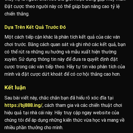
Đặt cược theo người này có thể giúp bạn nâng cao tỷ lệ
chiến thắng.
Dựa Trên Kết Quả Trước Đó
Một cách tiếp cận khác là phân tích kết quả của các ván
chơi trước. Bằng cách quan sát và ghi nhớ các kết quả, bạn
có thể rút ra những xu hướng và mẫu xuất hiện thường
xuyên. Sử dụng thông tin này để đưa ra quyết định đặt
cược trong các ván tiếp theo. Hãy tự tin vào phân tích của
mình và đặt cược dứt khoát để có cơ hội thắng cao hơn.
Kết luận
Sau bài viết này, chắc chắn bạn đã hiểu rõ xóc đĩa tại
https://bj888.ing/
, cách tham gia và các chiến thuật chơi
hiệu quả tại nhà cái này. Hãy truy cập ngay website của
chúng tôi để áp dụng những kiến thức vừa học và mang về
nhiều phần thưởng cho mình.