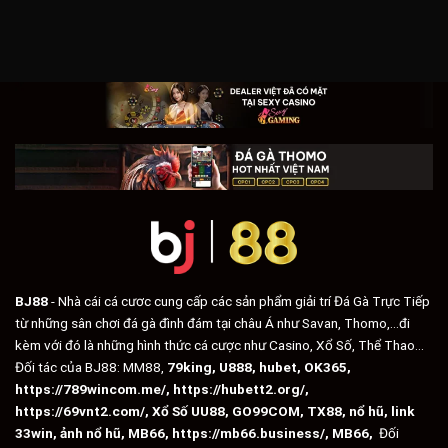
Cược
Gà
Điều
Cùng
Cựa
Sư
Phương
Dao
Kê
Pháp
Bj88:
Nên
Hay
Dự
Biết
Đoán
Các
Trận
Chiến
Kịch
Tính
BJ88
- Nhà cái cá cươc cung cấp các sản phẩm giải trí Đá Gà Trực Tiếp
từ những sân chơi đá gà đình đám tại châu Á như Savan, Thomo,...đi
kèm với đó là những hình thức cá cược như Casino, Xổ Số, Thể Thao...
Đối tác của BJ88:
MM88
,
79king
,
U888
,
hubet
,
OK365
,
https://789wincom.me/
,
https://hubett2.org/
,
https://69vnt2.com/
,
Xổ Số UU88
,
GO99COM
,
TX88
,
nổ hũ
,
link
33win
,
ảnh nổ hũ
,
MB66
,
https://mb66.business
/,
MB66
,
Đối