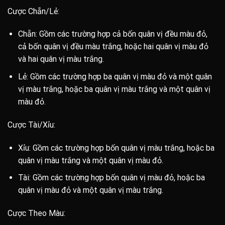
Cược Chẵn/Lẻ:
Chẵn: Gồm các trường hợp cả bốn quân vị đều màu đỏ,
cả bốn quân vị đều màu trắng, hoặc hai quân vị màu đỏ
và hai quân vị màu trắng.
Lẻ: Gồm các trường hợp ba quân vị màu đỏ và một quân
vị màu trắng, hoặc ba quân vị màu trắng và một quân vị
màu đỏ.
Cược Tài/Xỉu:
Xỉu: Gồm các trường hợp bốn quân vị màu trắng, hoặc ba
quân vị màu trắng và một quân vị màu đỏ.
Tài: Gồm các trường hợp bốn quân vị màu đỏ, hoặc ba
quân vị màu đỏ và một quân vị màu trắng.
Cược Theo Màu: