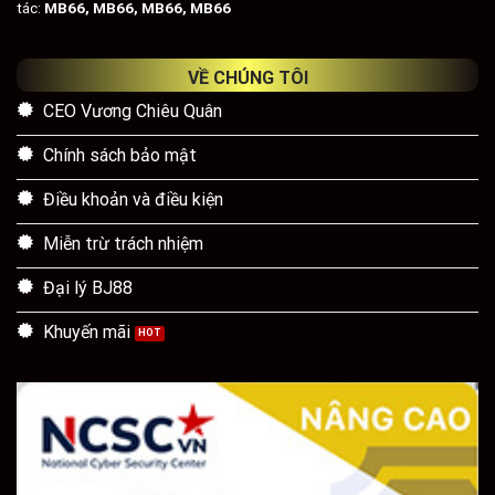
tác:
MB66
,
MB66
,
MB66
,
MB66
VỀ CHÚNG TÔI
CEO Vương Chiêu Quân
Chính sách bảo mật
Điều khoản và điều kiện
Miễn trừ trách nhiệm
Đại lý BJ88
Khuyến mãi