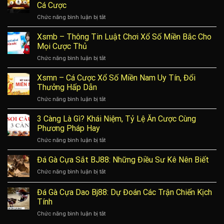
Xỉu
Biết
Cá Cược
Tại
–
Dành
Bj88
ở
Chức năng bình luận bị tắt
Thông
Cho
Xổ
Tin
Người
Số
Xsmb – Thông Tin Luật Chơi Xổ Số Miền Bắc Cho
Kèo
Mới
Trực
Cược
Mọi Cược Thủ
Tuyến
Không
ở
Chức năng bình luận bị tắt
Bj88
Nên
Xsmb
–
Bỏ
–
Xsmn – Cá Cược Xổ Số Miền Nam Uy Tín, Đổi
Nâng
Qua
Thông
Tầm
Thưởng Hấp Dẫn
Khi
Tin
Trải
Chơi
ở
Chức năng bình luận bị tắt
Luật
Nghiệm
Xsmn
Chơi
Cá
–
3 Càng Là Gì? Khái Niệm, Tỷ Lệ Ăn Cược Cùng
Xổ
Cược
Cá
Số
Phương Pháp Hay
Cược
Miền
ở
Chức năng bình luận bị tắt
Xổ
Bắc
3
Số
Cho
Càng
Đá Gà Cựa Sắt BJ88: Những Điều Sư Kê Nên Biết
Miền
Mọi
Là
Nam
Cược
ở
Chức năng bình luận bị tắt
Gì?
Uy
Thủ
Đá
Khái
Tín,
Gà
Đá Gà Cựa Dao Bj88: Dự Đoán Các Trận Chiến Kịch
Niệm,
Đổi
Cựa
Tỷ
Tính
Thưởng
Sắt
Lệ
Hấp
ở
Chức năng bình luận bị tắt
BJ88:
Ăn
Dẫn
Đá
Những