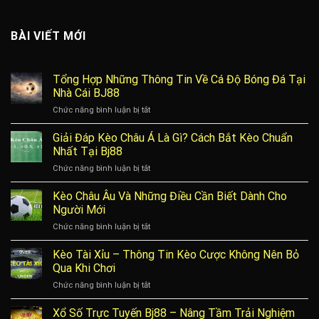
BÀI VIẾT MỚI
Tổng Hợp Những Thông Tin Về Cá Độ Bóng Đá Tại
Nhà Cái BJ88
ở
Chức năng bình luận bị tắt
Tổng
Hợp
Giải Đáp Kèo Châu Á Là Gì? Cách Bắt Kèo Chuẩn
Những
Nhất Tại Bj88
Thông
ở
Chức năng bình luận bị tắt
Tin
Giải
Về
Đáp
Kèo Châu Âu Và Những Điều Cần Biết Dành Cho
Cá
Kèo
Độ
Người Mới
Châu
Bóng
ở
Chức năng bình luận bị tắt
Á
Đá
Kèo
Là
Tại
Châu
Kèo Tài Xỉu – Thông Tin Kèo Cược Không Nên Bỏ
Gì?
Nhà
Âu
Cách
Qua Khi Chơi
Cái
Và
Bắt
BJ88
ở
Chức năng bình luận bị tắt
Những
Kèo
Kèo
Điều
Chuẩn
Tài
Xổ Số Trực Tuyến Bj88 – Nâng Tầm Trải Nghiệm
Cần
Nhất