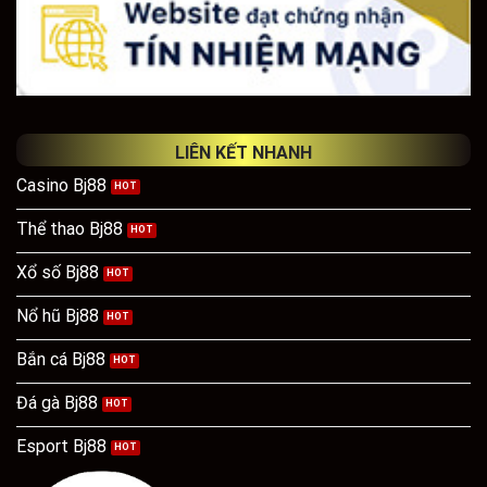
LIÊN KẾT NHANH
Casino Bj88
Thể thao Bj88
Xổ số Bj88
Nổ hũ Bj88
Bắn cá Bj88
Đá gà Bj88
Esport Bj88