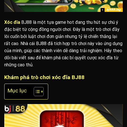
Xóc đĩa
BJ88 là một tựa game hot đang thu hút sự chú ý
đặc biệt từ cộng đồng người chơi. Đây là một trò chơi đầy
lôi cuốn bởi luật chơi đơn giản nhưng tỷ lệ chiến thắng lại
rất cao. Nhà cái BJ88 đã tích hợp trò chơi này vào ứng dụng
của mình, giúp các thành viên dễ dàng trải nghiệm. Hãy theo
dõi bài viết sau để khám phá các bí quyết cược xóc đĩa từ
những cao thủ.
Khám phá trò chơi xóc đĩa BJ88
Mục lục